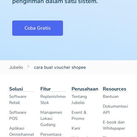
pengiriman dalam satu sistem.
Coba Gratis
Jubelio
cara buat voucher shopee
Solusi
Fitur
Perusahaan
Resources
Software
Replenishment
Tentang
Bantuan
Retail
Stok
Jubelio
Dokumentasi
Software
Manajemen
Event &
API
POS
Lokasi
Promo
E-book dan
Gudang
Aplikasi
Karir
Whitepaper
Omnichannel
Persentase