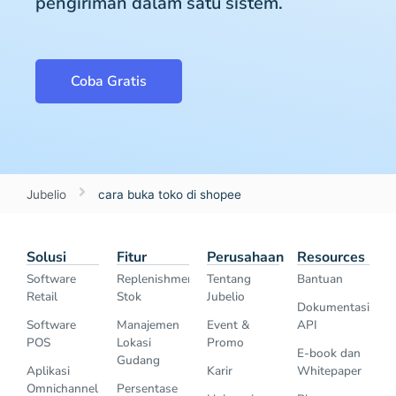
pengiriman dalam satu sistem.
Coba Gratis
Jubelio
cara buka toko di shopee
Solusi
Fitur
Perusahaan
Resources
Software
Replenishment
Tentang
Bantuan
Retail
Stok
Jubelio
Dokumentasi
Software
Manajemen
Event &
API
POS
Lokasi
Promo
E-book dan
Gudang
Aplikasi
Karir
Whitepaper
Omnichannel
Persentase