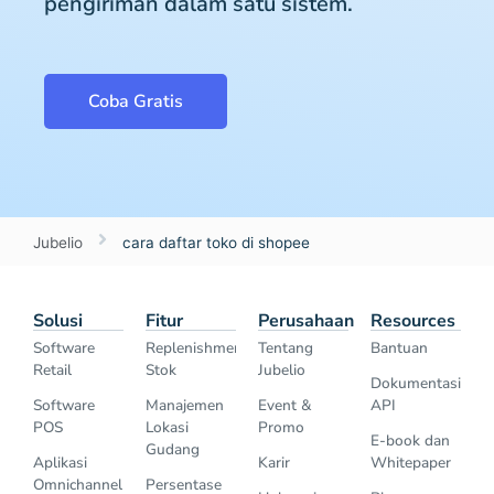
pengiriman dalam satu sistem.
Coba Gratis
Jubelio
cara daftar toko di shopee
Solusi
Fitur
Perusahaan
Resources
Software
Replenishment
Tentang
Bantuan
Retail
Stok
Jubelio
Dokumentasi
Software
Manajemen
Event &
API
POS
Lokasi
Promo
E-book dan
Gudang
Aplikasi
Karir
Whitepaper
Omnichannel
Persentase