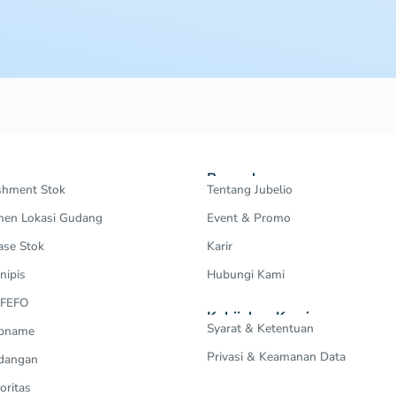
Perusahaan
shment Stok
Tentang Jubelio
en Lokasi Gudang
Event & Promo
ase Stok
Karir
nipis
Hubungi Kami
 FEFO
Kebijakan Kami
Syarat & Ketentuan
Opname
Privasi & Keamanan Data
dangan
oritas