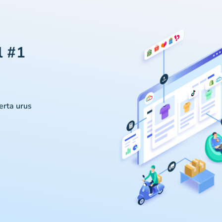
l #1
serta urus