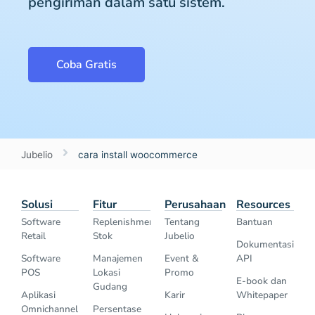
pengiriman dalam satu sistem.
Coba Gratis
Jubelio
cara install woocommerce
Solusi
Fitur
Perusahaan
Resources
Software
Replenishment
Tentang
Bantuan
Retail
Stok
Jubelio
Dokumentasi
Software
Manajemen
Event &
API
POS
Lokasi
Promo
E-book dan
Gudang
Aplikasi
Karir
Whitepaper
Omnichannel
Persentase