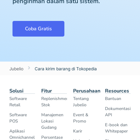
pengiriman dalam satu sistem.
Coba Gratis
Jubelio
Cara kirim barang di Tokopedia
Solusi
Fitur
Perusahaan
Resources
Software
Replenishment
Tentang
Bantuan
Retail
Stok
Jubelio
Dokumentasi
Software
Manajemen
Event &
API
POS
Lokasi
Promo
E-book dan
Gudang
Aplikasi
Karir
Whitepaper
Omnichannel
Persentase