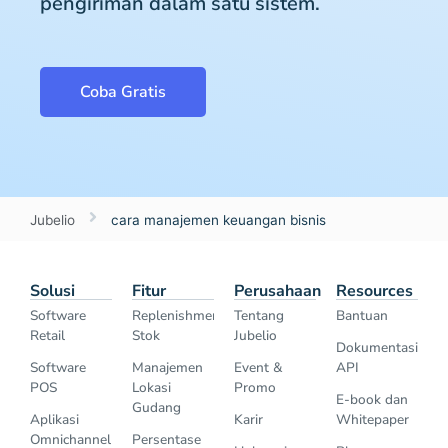
pengiriman dalam satu sistem.
Coba Gratis
Jubelio
cara manajemen keuangan bisnis
Solusi
Fitur
Perusahaan
Resources
Software
Replenishment
Tentang
Bantuan
Retail
Stok
Jubelio
Dokumentasi
Software
Manajemen
Event &
API
POS
Lokasi
Promo
E-book dan
Gudang
Aplikasi
Karir
Whitepaper
Omnichannel
Persentase