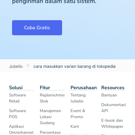
pengiriman dalam satu sistem.
Coba Gratis
Jubelio
cara masukkan varian barang di tokopedia
Solusi
Fitur
Perusahaan
Resources
Software
Replenishment
Tentang
Bantuan
Retail
Stok
Jubelio
Dokumentasi
Software
Manajemen
Event &
API
POS
Lokasi
Promo
E-book dan
Gudang
Aplikasi
Karir
Whitepaper
Omnichannel
Persentase