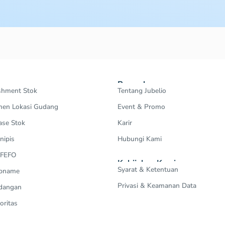
Perusahaan
shment Stok
Tentang Jubelio
en Lokasi Gudang
Event & Promo
ase Stok
Karir
nipis
Hubungi Kami
 FEFO
Kebijakan Kami
Syarat & Ketentuan
Opname
Privasi & Keamanan Data
dangan
oritas