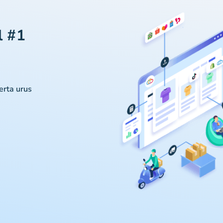
l #1
serta urus