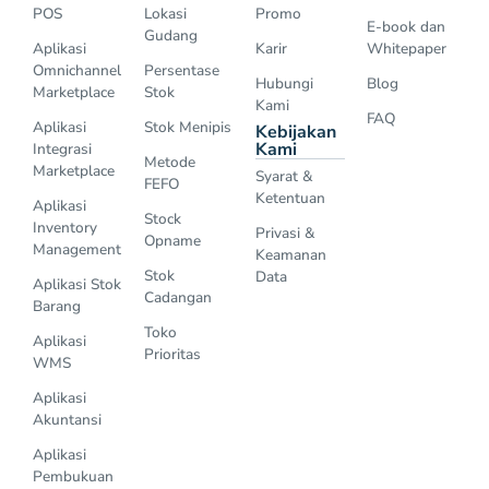
POS
Lokasi
Promo
E-book dan
Gudang
Aplikasi
Karir
Whitepaper
Omnichannel
Persentase
Hubungi
Blog
Marketplace
Stok
Kami
FAQ
Aplikasi
Stok Menipis
Kebijakan
Kami
Integrasi
Metode
Marketplace
Syarat &
FEFO
Ketentuan
Aplikasi
Stock
Inventory
Privasi &
Opname
Management
Keamanan
Stok
Data
Aplikasi Stok
Cadangan
Barang
Toko
Aplikasi
Prioritas
WMS
Aplikasi
Akuntansi
Aplikasi
Pembukuan