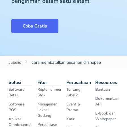
pengiriman dalam satu sistem.
Coba Gratis
Jubelio
cara membatalkan pesanan di shopee
Solusi
Fitur
Perusahaan
Resources
Software
Replenishment
Tentang
Bantuan
Retail
Stok
Jubelio
Dokumentasi
Software
Manajemen
Event &
API
POS
Lokasi
Promo
E-book dan
Gudang
Aplikasi
Karir
Whitepaper
Omnichannel
Persentase