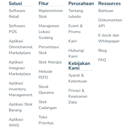
Solusi
Fitur
Perusahaan
Resources
Software
Replenishment
Tentang
Bantuan
Retail
Stok
Jubelio
Dokumentasi
Software
Manajemen
Event &
API
POS
Lokasi
Promo
E-book dan
Gudang
Aplikasi
Karir
Whitepaper
Omnichannel
Persentase
Hubungi
Blog
Marketplace
Stok
Kami
FAQ
Aplikasi
Stok Menipis
Kebijakan
Kami
Integrasi
Metode
Marketplace
Syarat &
FEFO
Ketentuan
Aplikasi
Stock
Inventory
Privasi &
Opname
Management
Keamanan
Stok
Data
Aplikasi Stok
Cadangan
Barang
Toko
Aplikasi
Prioritas
WMS