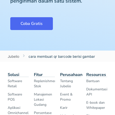
pengiriman dalam satu sistem.
Coba Gratis
Jubelio
cara membuat qr barcode berisi gambar
Solusi
Fitur
Perusahaan
Resources
Software
Replenishment
Tentang
Bantuan
Retail
Stok
Jubelio
Dokumentasi
Software
Manajemen
Event &
API
POS
Lokasi
Promo
E-book dan
Gudang
Aplikasi
Karir
Whitepaper
Omnichannel
Persentase