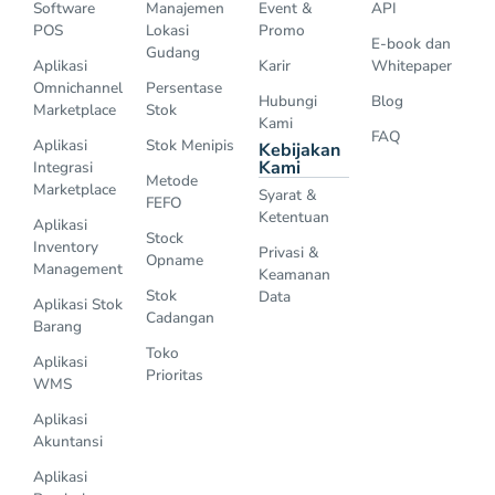
Software
Manajemen
Event &
API
POS
Lokasi
Promo
E-book dan
Gudang
Aplikasi
Karir
Whitepaper
Omnichannel
Persentase
Hubungi
Blog
Marketplace
Stok
Kami
FAQ
Aplikasi
Stok Menipis
Kebijakan
Kami
Integrasi
Metode
Marketplace
Syarat &
FEFO
Ketentuan
Aplikasi
Stock
Inventory
Privasi &
Opname
Management
Keamanan
Stok
Data
Aplikasi Stok
Cadangan
Barang
Toko
Aplikasi
Prioritas
WMS
Aplikasi
Akuntansi
Aplikasi