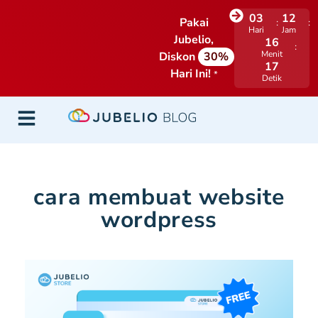
03
12
Pakai
Hari
Jam
Jubelio,
16
Menit
Diskon
30%
16
Hari Ini!
*
Detik
cara membuat website
wordpress