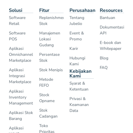
Solusi
Fitur
Perusahaan
Resources
Software
Replenishment
Tentang
Bantuan
Retail
Stok
Jubelio
Dokumentasi
Software
Manajemen
Event &
API
POS
Lokasi
Promo
E-book dan
Gudang
Aplikasi
Karir
Whitepaper
Omnichannel
Persentase
Hubungi
Blog
Marketplace
Stok
Kami
FAQ
Aplikasi
Stok Menipis
Kebijakan
Kami
Integrasi
Metode
Marketplace
Syarat &
FEFO
Ketentuan
Aplikasi
Stock
Inventory
Privasi &
Opname
Management
Keamanan
Stok
Data
Aplikasi Stok
Cadangan
Barang
Toko
Aplikasi
Prioritas