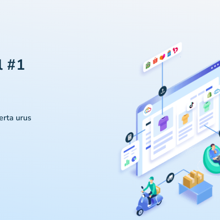
l #1
serta urus