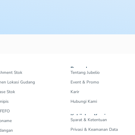
Perusahaan
shment Stok
Tentang Jubelio
en Lokasi Gudang
Event & Promo
ase Stok
Karir
nipis
Hubungi Kami
 FEFO
Kebijakan Kami
Syarat & Ketentuan
Opname
Privasi & Keamanan Data
dangan