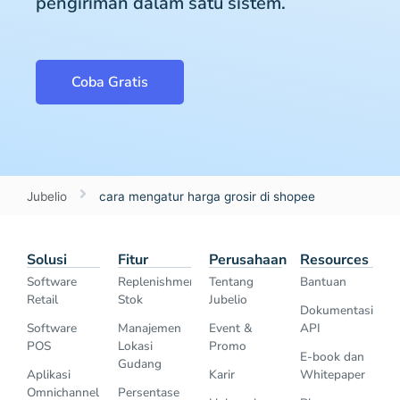
pengiriman dalam satu sistem.
Coba Gratis
Jubelio
cara mengatur harga grosir di shopee
Solusi
Fitur
Perusahaan
Resources
Software
Replenishment
Tentang
Bantuan
Retail
Stok
Jubelio
Dokumentasi
Software
Manajemen
Event &
API
POS
Lokasi
Promo
E-book dan
Gudang
Aplikasi
Karir
Whitepaper
Omnichannel
Persentase