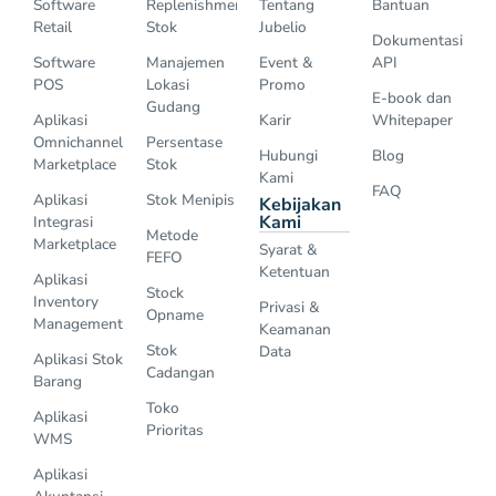
Software
Replenishment
Tentang
Bantuan
Retail
Stok
Jubelio
Dokumentasi
Software
Manajemen
Event &
API
POS
Lokasi
Promo
E-book dan
Gudang
Aplikasi
Karir
Whitepaper
Omnichannel
Persentase
Hubungi
Blog
Marketplace
Stok
Kami
FAQ
Aplikasi
Stok Menipis
Kebijakan
Kami
Integrasi
Metode
Marketplace
Syarat &
FEFO
Ketentuan
Aplikasi
Stock
Inventory
Privasi &
Opname
Management
Keamanan
Stok
Data
Aplikasi Stok
Cadangan
Barang
Toko
Aplikasi
Prioritas
WMS
Aplikasi