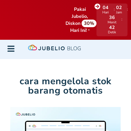
04
02
Pakai
Hari
Jam
Jubelio,
36
Menit
Diskon
30%
41
Hari Ini!
*
Detik
cara mengelola stok
barang otomatis