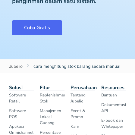
pengiriman dalam satu sistem.
Coba Gratis
Jubelio
cara menghitung stok barang secara manual
Solusi
Fitur
Perusahaan
Resources
Software
Replenishment
Tentang
Bantuan
Retail
Stok
Jubelio
Dokumentasi
Software
Manajemen
Event &
API
POS
Lokasi
Promo
E-book dan
Gudang
Aplikasi
Karir
Whitepaper
Omnichannel
Persentase