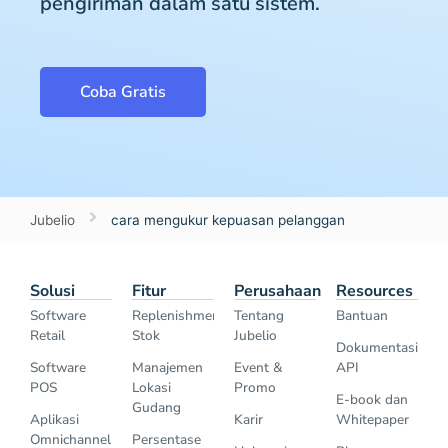
pengiriman dalam satu sistem.
Coba Gratis
Jubelio
cara mengukur kepuasan pelanggan
Solusi
Fitur
Perusahaan
Resources
Software
Replenishment
Tentang
Bantuan
Retail
Stok
Jubelio
Dokumentasi
Software
Manajemen
Event &
API
POS
Lokasi
Promo
E-book dan
Gudang
Aplikasi
Karir
Whitepaper
Omnichannel
Persentase