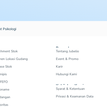
t Psikologi
Perusahaan
shment Stok
Tentang Jubelio
en Lokasi Gudang
Event & Promo
ase Stok
Karir
nipis
Hubungi Kami
 FEFO
Kebijakan Kami
Syarat & Ketentuan
Opname
Privasi & Keamanan Data
dangan
oritas