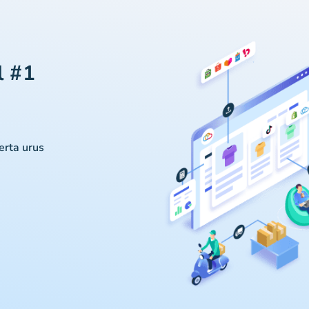
l #1
serta urus