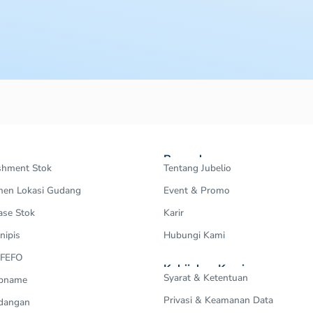
Perusahaan
shment Stok
Tentang Jubelio
en Lokasi Gudang
Event & Promo
ase Stok
Karir
nipis
Hubungi Kami
 FEFO
Kebijakan Kami
Syarat & Ketentuan
Opname
Privasi & Keamanan Data
dangan