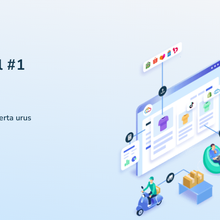
l #1
serta urus