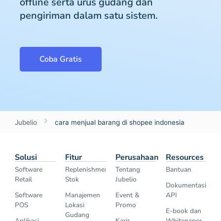
offline serta urus gudang dan
pengiriman dalam satu sistem.
Coba Gratis
Jubelio
cara menjual barang di shopee indonesia
Solusi
Fitur
Perusahaan
Resources
Software
Replenishment
Tentang
Bantuan
Retail
Stok
Jubelio
Dokumentasi
Software
Manajemen
Event &
API
POS
Lokasi
Promo
E-book dan
Gudang
Aplikasi
Karir
Whitepaper