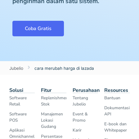
pengiriman dalam satu sistem.
Coba Gratis
Jubelio
cara merubah harga di lazada
Solusi
Fitur
Perusahaan
Resources
Software
Replenishment
Tentang
Bantuan
Retail
Stok
Jubelio
Dokumentasi
Software
Manajemen
Event &
API
POS
Lokasi
Promo
E-book dan
Gudang
Aplikasi
Karir
Whitepaper
Omnichannel
Persentase