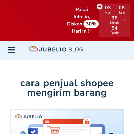
03
08
Pakai
Hari
Jam
Jubelio,
36
Menit
Diskon
30%
53
Hari Ini!
*
Detik
cara penjual shopee
mengirim barang