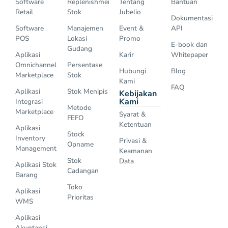
Software
Replenishment
Tentang
Bantuan
Retail
Stok
Jubelio
Dokumentasi
Software
Manajemen
Event &
API
POS
Lokasi
Promo
E-book dan
Gudang
Aplikasi
Karir
Whitepaper
Omnichannel
Persentase
Hubungi
Blog
Marketplace
Stok
Kami
FAQ
Aplikasi
Stok Menipis
Kebijakan
Kami
Integrasi
Metode
Marketplace
Syarat &
FEFO
Ketentuan
Aplikasi
Stock
Inventory
Privasi &
Opname
Management
Keamanan
Stok
Data
Aplikasi Stok
Cadangan
Barang
Toko
Aplikasi
Prioritas
WMS
Aplikasi
Akuntansi