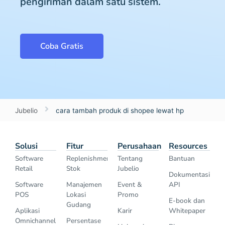
pengiriman dalam satu sistem.
Coba Gratis
Jubelio
cara tambah produk di shopee lewat hp
Solusi
Fitur
Perusahaan
Resources
Software
Replenishment
Tentang
Bantuan
Retail
Stok
Jubelio
Dokumentasi
Software
Manajemen
Event &
API
POS
Lokasi
Promo
E-book dan
Gudang
Aplikasi
Karir
Whitepaper
Omnichannel
Persentase