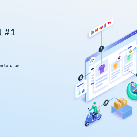
l #1
serta urus