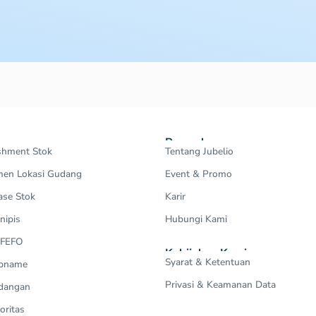
Perusahaan
shment Stok
Tentang Jubelio
en Lokasi Gudang
Event & Promo
ase Stok
Karir
nipis
Hubungi Kami
 FEFO
Kebijakan Kami
Syarat & Ketentuan
Opname
Privasi & Keamanan Data
dangan
oritas