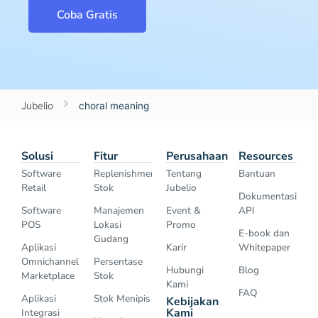
Coba Gratis
Jubelio
choral meaning
Solusi
Fitur
Perusahaan
Resources
Software
Replenishment
Tentang
Bantuan
Retail
Stok
Jubelio
Dokumentasi
Software
Manajemen
Event &
API
POS
Lokasi
Promo
E-book dan
Gudang
Aplikasi
Karir
Whitepaper
Omnichannel
Persentase
Hubungi
Blog
Marketplace
Stok
Kami
FAQ
Aplikasi
Stok Menipis
Kebijakan
Kami
Integrasi