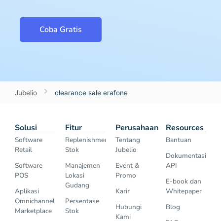
Coba Gratis
Jubelio
clearance sale erafone
Solusi
Fitur
Perusahaan
Resources
Software
Replenishment
Tentang
Bantuan
Retail
Stok
Jubelio
Dokumentasi
Software
Manajemen
Event &
API
POS
Lokasi
Promo
E-book dan
Gudang
Aplikasi
Karir
Whitepaper
Omnichannel
Persentase
Hubungi
Blog
Marketplace
Stok
Kami