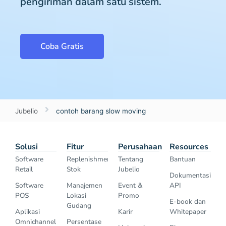
pengiriman dalam satu sistem.
Coba Gratis
Jubelio
contoh barang slow moving
Solusi
Fitur
Perusahaan
Resources
Software
Replenishment
Tentang
Bantuan
Retail
Stok
Jubelio
Dokumentasi
Software
Manajemen
Event &
API
POS
Lokasi
Promo
E-book dan
Gudang
Aplikasi
Karir
Whitepaper
Omnichannel
Persentase