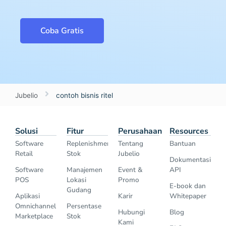
Coba Gratis
Jubelio
contoh bisnis ritel
Solusi
Fitur
Perusahaan
Resources
Software
Replenishment
Tentang
Bantuan
Retail
Stok
Jubelio
Dokumentasi
Software
Manajemen
Event &
API
POS
Lokasi
Promo
E-book dan
Gudang
Aplikasi
Karir
Whitepaper
Omnichannel
Persentase
Hubungi
Blog
Marketplace
Stok
Kami