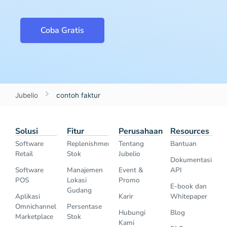
Coba Gratis
Jubelio
contoh faktur
Solusi
Fitur
Perusahaan
Resources
Software
Replenishment
Tentang
Bantuan
Retail
Stok
Jubelio
Dokumentasi
Software
Manajemen
Event &
API
POS
Lokasi
Promo
E-book dan
Gudang
Aplikasi
Karir
Whitepaper
Omnichannel
Persentase
Hubungi
Blog
Marketplace
Stok
Kami