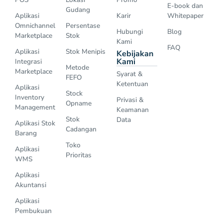
E-book dan
Gudang
Aplikasi
Karir
Whitepaper
Omnichannel
Persentase
Hubungi
Blog
Marketplace
Stok
Kami
FAQ
Aplikasi
Stok Menipis
Kebijakan
Kami
Integrasi
Metode
Marketplace
Syarat &
FEFO
Ketentuan
Aplikasi
Stock
Inventory
Privasi &
Opname
Management
Keamanan
Stok
Data
Aplikasi Stok
Cadangan
Barang
Toko
Aplikasi
Prioritas
WMS
Aplikasi
Akuntansi
Aplikasi
Pembukuan