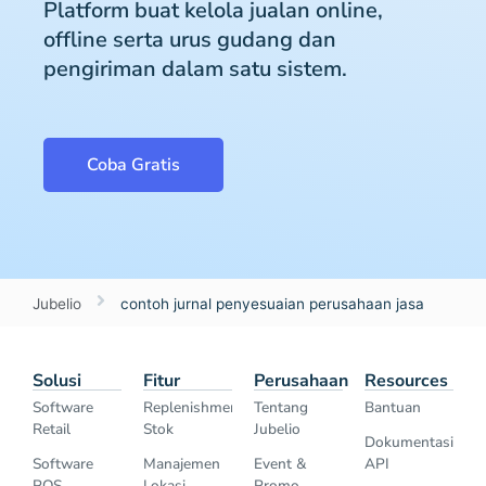
Platform buat kelola jualan online,
offline serta urus gudang dan
pengiriman dalam satu sistem.
Coba Gratis
Jubelio
contoh jurnal penyesuaian perusahaan jasa
Solusi
Fitur
Perusahaan
Resources
Software
Replenishment
Tentang
Bantuan
Retail
Stok
Jubelio
Dokumentasi
Software
Manajemen
Event &
API
POS
Lokasi
Promo