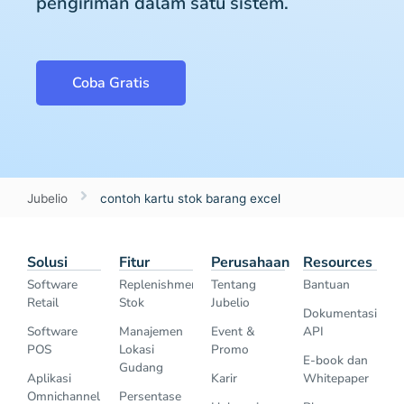
pengiriman dalam satu sistem.
Coba Gratis
Jubelio
contoh kartu stok barang excel
Solusi
Fitur
Perusahaan
Resources
Software
Replenishment
Tentang
Bantuan
Retail
Stok
Jubelio
Dokumentasi
Software
Manajemen
Event &
API
POS
Lokasi
Promo
E-book dan
Gudang
Aplikasi
Karir
Whitepaper
Omnichannel
Persentase