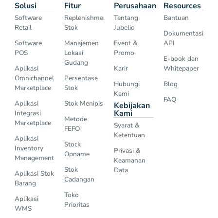
Solusi
Fitur
Perusahaan
Resources
Software
Replenishment
Tentang
Bantuan
Retail
Stok
Jubelio
Dokumentasi
Software
Manajemen
Event &
API
POS
Lokasi
Promo
E-book dan
Gudang
Aplikasi
Karir
Whitepaper
Omnichannel
Persentase
Hubungi
Blog
Marketplace
Stok
Kami
FAQ
Aplikasi
Stok Menipis
Kebijakan
Kami
Integrasi
Metode
Marketplace
Syarat &
FEFO
Ketentuan
Aplikasi
Stock
Inventory
Privasi &
Opname
Management
Keamanan
Stok
Data
Aplikasi Stok
Cadangan
Barang
Toko
Aplikasi
Prioritas
WMS