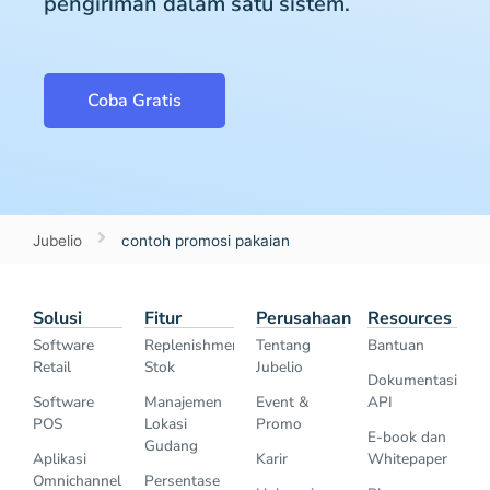
pengiriman dalam satu sistem.
Coba Gratis
Jubelio
contoh promosi pakaian
Solusi
Fitur
Perusahaan
Resources
Software
Replenishment
Tentang
Bantuan
Retail
Stok
Jubelio
Dokumentasi
Software
Manajemen
Event &
API
POS
Lokasi
Promo
E-book dan
Gudang
Aplikasi
Karir
Whitepaper
Omnichannel
Persentase