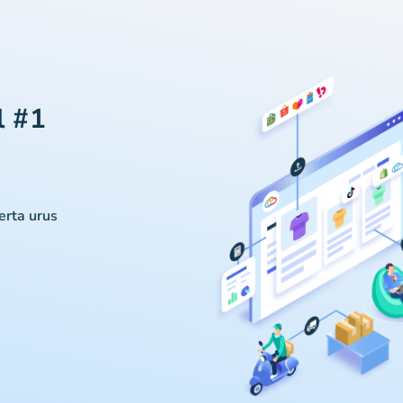
l #1
serta urus