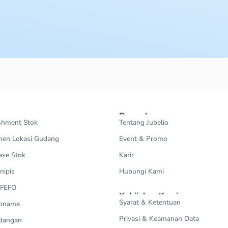
Perusahaan
shment Stok
Tentang Jubelio
en Lokasi Gudang
Event & Promo
ase Stok
Karir
nipis
Hubungi Kami
 FEFO
Kebijakan Kami
Syarat & Ketentuan
Opname
Privasi & Keamanan Data
dangan