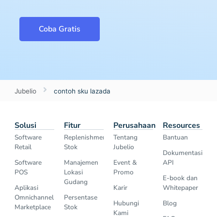
Coba Gratis
Jubelio
contoh sku lazada
Solusi
Fitur
Perusahaan
Resources
Software
Replenishment
Tentang
Bantuan
Retail
Stok
Jubelio
Dokumentasi
Software
Manajemen
Event &
API
POS
Lokasi
Promo
E-book dan
Gudang
Aplikasi
Karir
Whitepaper
Omnichannel
Persentase
Hubungi
Blog
Marketplace
Stok
Kami