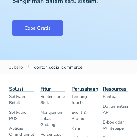
pengiriman dalam satu sistem.
Coba Gratis
Jubelio
contoh social commerce
Solusi
Fitur
Perusahaan
Resources
Software
Replenishment
Tentang
Bantuan
Retail
Stok
Jubelio
Dokumentasi
Software
Manajemen
Event &
API
POS
Lokasi
Promo
E-book dan
Gudang
Aplikasi
Karir
Whitepaper
Omnichannel
Persentase