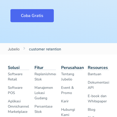
Coba Gratis
Jubelio
customer retention
Solusi
Fitur
Perusahaan
Resources
Software
Replenishment
Tentang
Bantuan
Retail
Stok
Jubelio
Dokumentasi
Software
Manajemen
Event &
API
POS
Lokasi
Promo
E-book dan
Gudang
Aplikasi
Karir
Whitepaper
Omnichannel
Persentase
Hubungi
Blog
Marketplace
Stok
Kami