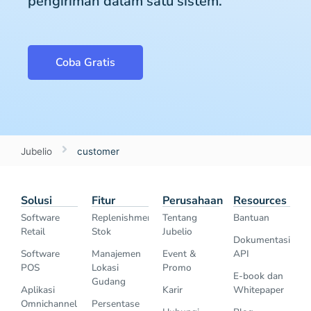
pengiriman dalam satu sistem.
Coba Gratis
Jubelio
customer
Solusi
Fitur
Perusahaan
Resources
Software
Replenishment
Tentang
Bantuan
Retail
Stok
Jubelio
Dokumentasi
Software
Manajemen
Event &
API
POS
Lokasi
Promo
E-book dan
Gudang
Aplikasi
Karir
Whitepaper
Omnichannel
Persentase