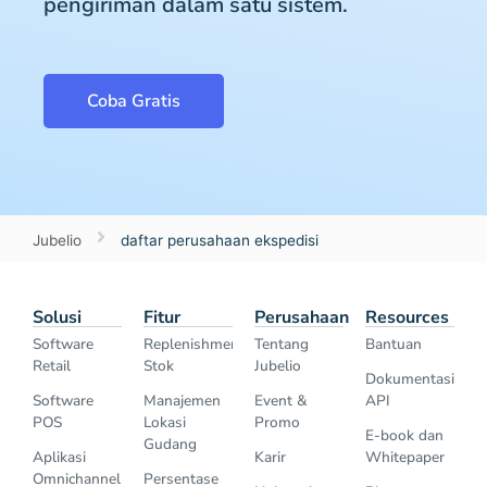
pengiriman dalam satu sistem.
Coba Gratis
Jubelio
daftar perusahaan ekspedisi
Solusi
Fitur
Perusahaan
Resources
Software
Replenishment
Tentang
Bantuan
Retail
Stok
Jubelio
Dokumentasi
Software
Manajemen
Event &
API
POS
Lokasi
Promo
E-book dan
Gudang
Aplikasi
Karir
Whitepaper
Omnichannel
Persentase