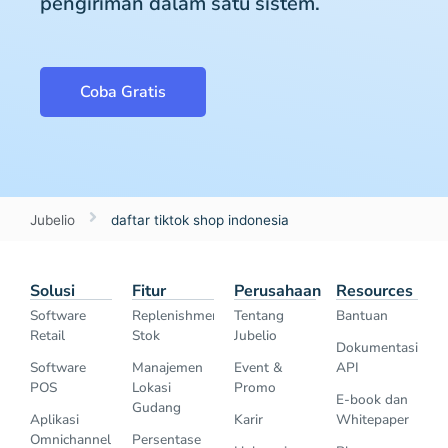
pengiriman dalam satu sistem.
Coba Gratis
Jubelio
daftar tiktok shop indonesia
Solusi
Fitur
Perusahaan
Resources
Software
Replenishment
Tentang
Bantuan
Retail
Stok
Jubelio
Dokumentasi
Software
Manajemen
Event &
API
POS
Lokasi
Promo
E-book dan
Gudang
Aplikasi
Karir
Whitepaper
Omnichannel
Persentase