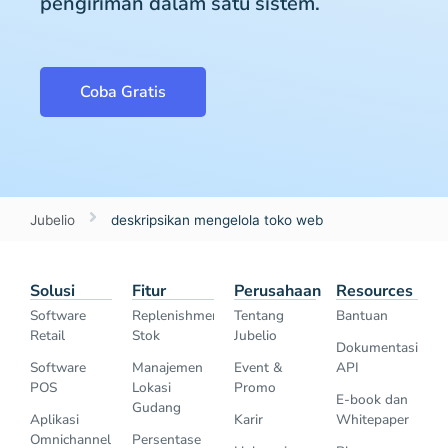
pengiriman dalam satu sistem.
Coba Gratis
Jubelio
deskripsikan mengelola toko web
Solusi
Fitur
Perusahaan
Resources
Software
Replenishment
Tentang
Bantuan
Retail
Stok
Jubelio
Dokumentasi
Software
Manajemen
Event &
API
POS
Lokasi
Promo
E-book dan
Gudang
Aplikasi
Karir
Whitepaper
Omnichannel
Persentase