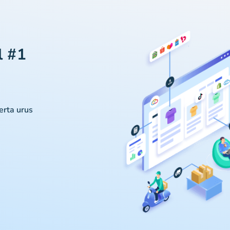
l #1
serta urus