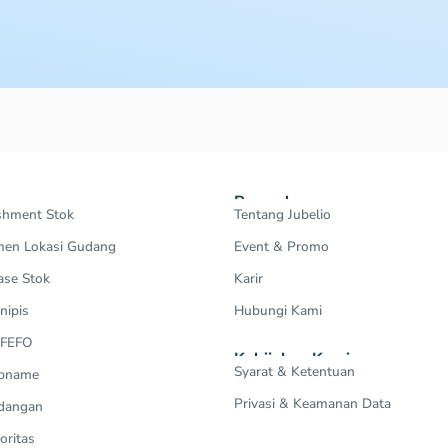
Perusahaan
shment Stok
Tentang Jubelio
en Lokasi Gudang
Event & Promo
ase Stok
Karir
nipis
Hubungi Kami
 FEFO
Kebijakan Kami
Syarat & Ketentuan
Opname
Privasi & Keamanan Data
dangan
oritas