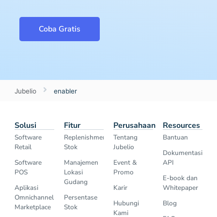
Coba Gratis
Jubelio
enabler
Solusi
Fitur
Perusahaan
Resources
Software
Replenishment
Tentang
Bantuan
Retail
Stok
Jubelio
Dokumentasi
Software
Manajemen
Event &
API
POS
Lokasi
Promo
E-book dan
Gudang
Aplikasi
Karir
Whitepaper
Omnichannel
Persentase
Hubungi
Blog
Marketplace
Stok
Kami