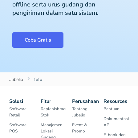
offline serta urus gudang dan
pengiriman dalam satu sistem.
Coba Gratis
Jubelio
fefo
Solusi
Fitur
Perusahaan
Resources
Software
Replenishment
Tentang
Bantuan
Retail
Stok
Jubelio
Dokumentasi
Software
Manajemen
Event &
API
POS
Lokasi
Promo
E-book dan
Gudang