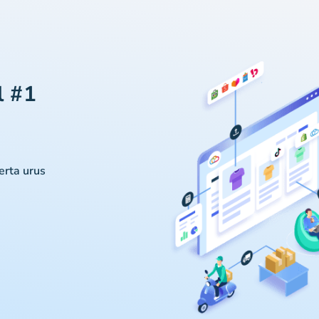
l #1
serta urus