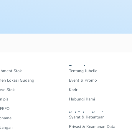
Perusahaan
shment Stok
Tentang Jubelio
en Lokasi Gudang
Event & Promo
ase Stok
Karir
nipis
Hubungi Kami
 FEFO
Kebijakan Kami
Syarat & Ketentuan
Opname
Privasi & Keamanan Data
dangan