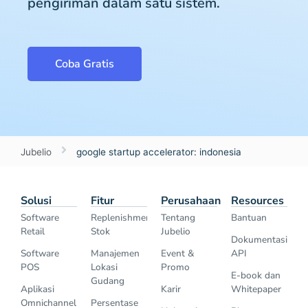
pengiriman dalam satu sistem.
Coba Gratis
Jubelio
google startup accelerator: indonesia
Solusi
Fitur
Perusahaan
Resources
Software
Replenishment
Tentang
Bantuan
Retail
Stok
Jubelio
Dokumentasi
Software
Manajemen
Event &
API
POS
Lokasi
Promo
E-book dan
Gudang
Aplikasi
Karir
Whitepaper
Omnichannel
Persentase