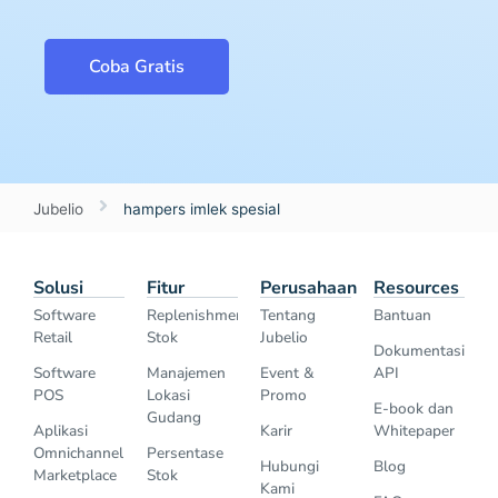
Coba Gratis
Jubelio
hampers imlek spesial
Solusi
Fitur
Perusahaan
Resources
Software
Replenishment
Tentang
Bantuan
Retail
Stok
Jubelio
Dokumentasi
Software
Manajemen
Event &
API
POS
Lokasi
Promo
E-book dan
Gudang
Aplikasi
Karir
Whitepaper
Omnichannel
Persentase
Hubungi
Blog
Marketplace
Stok
Kami